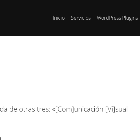
Inicio
Servicios
WordPress Plugins
a de otras tres: «[Com]unicación [Vi]sual
.